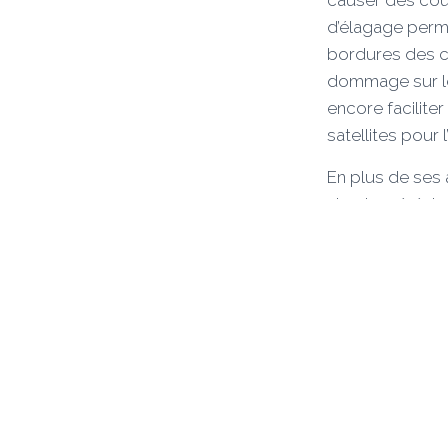
d’élagage perme
bordures des c
dommage sur le
encore faciliter
satellites pour 
En plus de ses 
viande, céréales
GAEC Masselot
service d’élaga
Côte, sur la H
proches