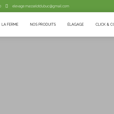
0
elevage.masselotdubuc@gmail.com
LA FERME
NOS PRODUITS
ÉLAGAGE
CLICK & 