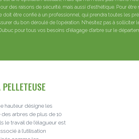
ur des raisons de sécurité, mais aussi d’esthétique. Pour être 
ge doit être confié à un professionnel, qui prendra toutes les p
ssurer du bon déroulé de l’opération. N’hésitez pas à solliciter 
Dubuc
pour tous vos besoins d’élagage d’arbre sur le départe
 PELLETEUSE
e hauteur désigne les
le des arbres de plus de 10
 le travail de l’élagueur est
ocié à l’utilisation