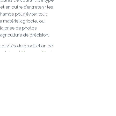
t en outre d’entretenir les
hamps pour éviter tout
 matériel agricole, ou
 la prise de photos
l’agriculture de précision.
activités de production de
, farine et
légumes bio
le
 Dubuc propose un
ge à pelleteuse à Vignes-la-
aute Marne et département