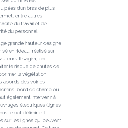
alisés comme les
uipées d’un bras de plus
ermet, entre autres,
icacité du travail et de
rité du personnel.
gage grande hauteur désigne
isé en rideau, réalisé sur
uteurs. Il s’agira, par
iter le risque de chutes de
pprimer la végétation
s abords des voiries
chemins, bord de champ ou
 peut également intervenir à
uvrages électriques (lignes
ns le but d’éliminer le
s sur les lignes qui peuvent
pures de courant. Ce type