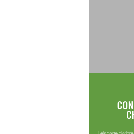
CON
C
L’élagage d’arbre