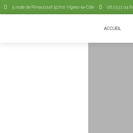
5 route de Rimaucourt 52700 Vignes-la-Côte
06.23.21.04.6
ACCUEIL