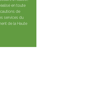
réalisé en toute
récautions de
les services du
ment de la Haute