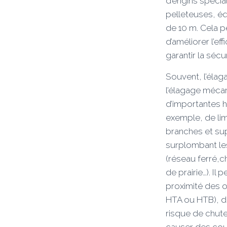
d’engins spéci
pelleteuses, éq
de 10 m. Cela p
d’améliorer l’eff
garantir la sécu
Souvent, l’éla
l’élagage mécan
d’importantes ha
exemple, de lim
branches et su
surplombant le
(réseau ferré,
de prairie…). Il
proximité des o
HTA ou HTB), da
risque de chute
causer des cou