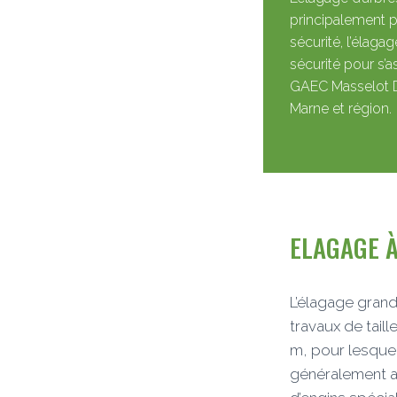
principalement po
sécurité, l’élaga
sécurité pour s’a
GAEC Masselot 
Marne et région.
ELAGAGE À
L’élagage grand
travaux de tail
m, pour lesquels
généralement ass